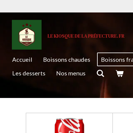
Passer
au
contenu
principal
LE KIOSQUE DE LA PRÉFECTURE. FR
Accueil
Boissons chaudes
Boissons fr
Les desserts
Nos menus