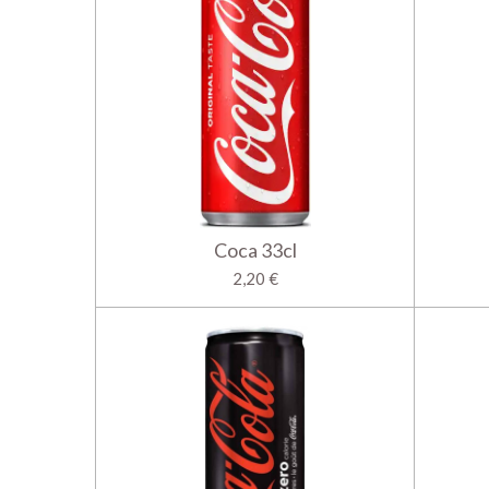
Coca 33cl
2,20 €