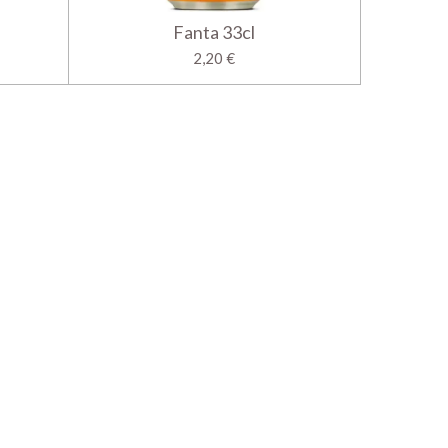
Fanta 33cl
2,20 €