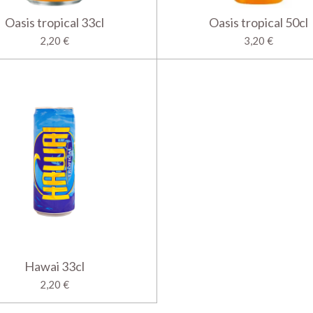
Oasis tropical 33cl
Oasis tropical 50cl
2,20 €
3,20 €
Hawai 33cl
2,20 €