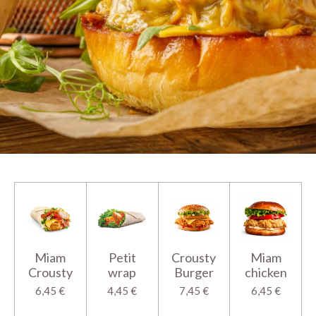
Miam
Petit
Crousty
Miam
Crousty
wrap
Burger
chicken
6,45 €
4,45 €
7,45 €
6,45 €