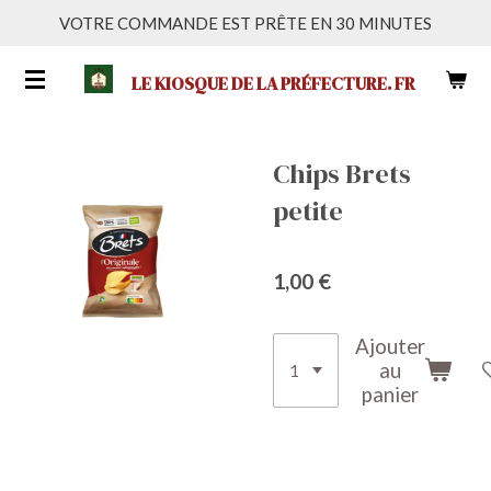
VOTRE COMMANDE EST PRÊTE EN 30 MINUTES
Passer
au
LE KIOSQUE DE LA PRÉFECTURE. FR
contenu
principal
Chips Brets
petite
1,00 €
Ajouter
au
panier