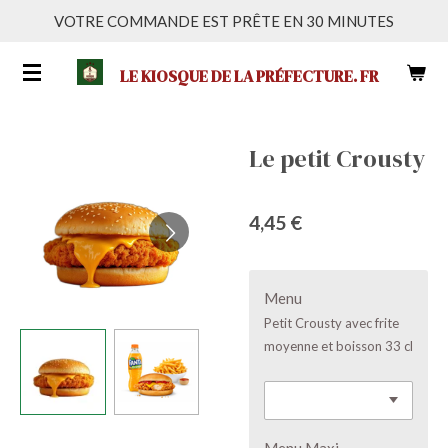
VOTRE COMMANDE EST PRÊTE EN 30 MINUTES
Passer
au
LE KIOSQUE DE LA PRÉFECTURE. FR
contenu
principal
Le petit Crousty
4,45 €
Menu
Petit Crousty avec frite
moyenne et boisson 33 cl
Menu Maxi